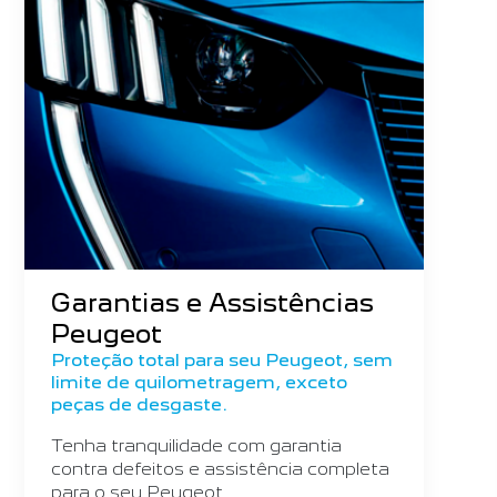
Garantias e Assistências
Peugeot
Proteção total para seu Peugeot, sem
limite de quilometragem, exceto
peças de desgaste.
Tenha tranquilidade com garantia
contra defeitos e assistência completa
para o seu Peugeot.